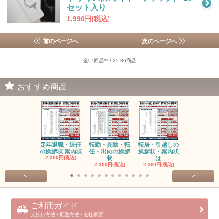
セット入り
1,990円(税込)
前のページへ
次のページへ
全57商品中 / 25-36商品
おすすめ商品
定年退職・退任
転勤・異動・転
転居・引越しの
会社名(商号
の挨拶状 案内状
任・出向の挨拶
挨拶状・案内状
更の挨拶状
2,300円(税込)
状
は
2,300円(税
2,300円(税込)
2,300円(税込)
<
>
ご利用ガイド
支払い方法 / 配送方法 / 会社概要