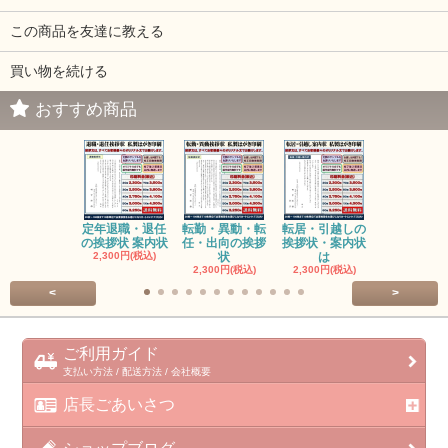
この商品を友達に教える
買い物を続ける
おすすめ商品
定年退職・退任
転勤・異動・転
転居・引越しの
会社名(商号
の挨拶状 案内状
任・出向の挨拶
挨拶状・案内状
更の挨拶状
2,300円(税込)
状
は
2,300円(税
2,300円(税込)
2,300円(税込)
<
>
ご利用ガイド
支払い方法 / 配送方法 / 会社概要
店長ごあいさつ