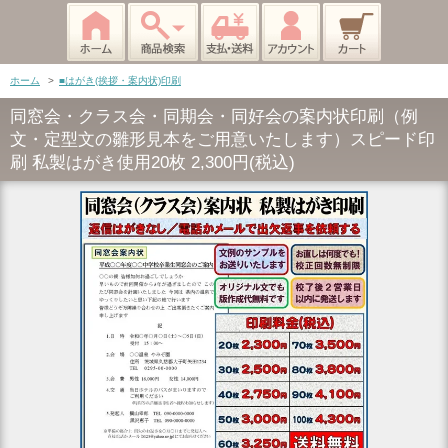
ホーム
>
■はがき(挨拶・案内状)印刷
同窓会・クラス会・同期会・同好会の案内状印刷（例
文・定型文の雛形見本をご用意いたします）スピード印
刷 私製はがき使用20枚 2,300円(税込)