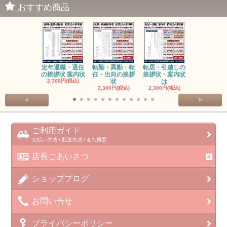
おすすめ商品
定年退職・退任
転勤・異動・転
転居・引越しの
会社名(商号
の挨拶状 案内状
任・出向の挨拶
挨拶状・案内状
更の挨拶状
2,300円(税込)
状
は
2,300円(税
2,300円(税込)
2,300円(税込)
<
>
ご利用ガイド
支払い方法 / 配送方法 / 会社概要
店長ごあいさつ
ショップブログ
お問い合せ
プライバシーポリシー