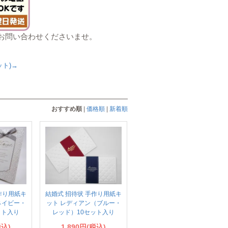
お問い合わせくださいませ。
ト)→
おすすめ順
|
価格順
|
新着順
作り用紙キ
結婚式 招待状 手作り用紙キ
ネイビー・
ット レディアン（ブルー・
ット入り
レッド）10セット入り
税込)
1,890円(税込)