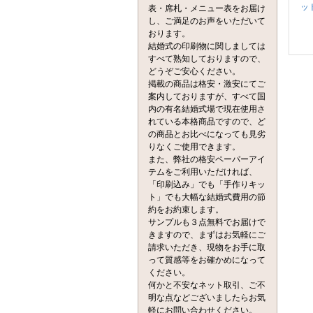
ッ
表・席札・メニュー表をお届け
し、ご満足のお声をいただいて
おります。
結婚式の印刷物に関しましては
すべて熟知しておりますので、
どうぞご安心ください。
掲載の商品は格安・激安にてご
案内しておりますが、すべて国
内の有名結婚式場で現在使用さ
れている本格商品ですので、ど
の商品とお比べになっても見劣
りなくご使用できます。
また、弊社の格安ペーパーアイ
テムをご利用いただければ、
「印刷込み」でも「手作りキッ
ト」でも大幅な結婚式費用の節
約をお約束します。
サンプルも３点無料でお届けで
きますので、まずはお気軽にご
請求いただき、現物をお手に取
って質感等をお確かめになって
ください。
何かと不安なネット取引、ご不
明な点などございましたらお気
軽にお問い合わせください。