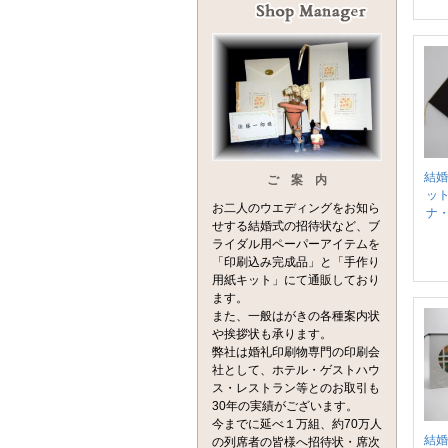
結婚
ご 案 内
ッ
お二人のウエディングをお知ら
ナ
せする結婚式の招待状など、ブ
ライダル用ペーパーアイテムを
「印刷込み完成品」と「手作り
用紙キット」にて通販しており
ます。
また、一般はがきの各種案内状
や挨拶状も承ります。
弊社は婚礼印刷物専門の印刷会
社として、ホテル・ゲストハウ
ス・レストラン等とのお取引も
30年の実績がございます。
今までに延べ１万組、約70万人
結婚
の列席者の皆様へ招待状・席次