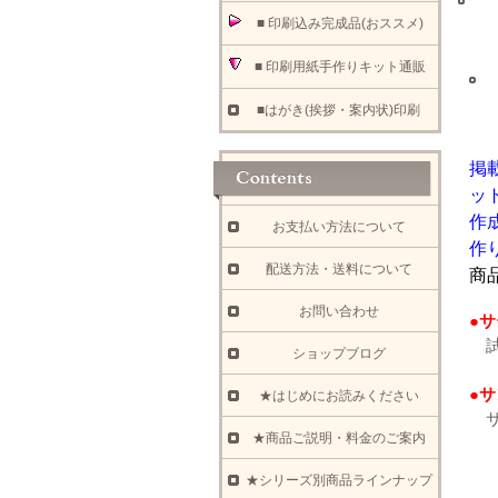
■ 印刷込み完成品(おススメ)
■ 印刷用紙手作りキット通販
■はがき(挨拶・案内状)印刷
掲
ッ
作
お支払い方法について
作
配送方法・送料について
商
お問い合わせ
●
試
ショップブログ
●
★はじめにお読みください
サ
★商品ご説明・料金のご案内
★シリーズ別商品ラインナップ