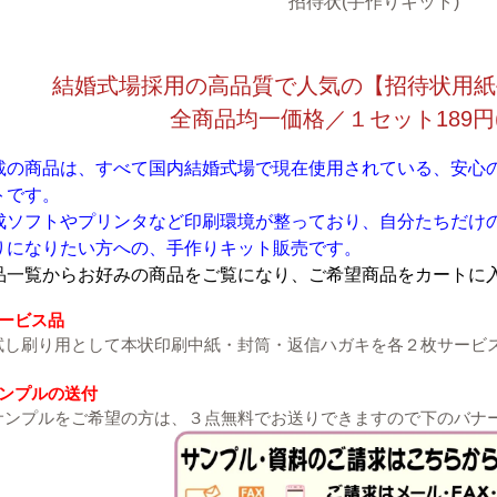
招待状(手作りキット)
結婚式場採用の高品質で人気の【招待状用紙
全商品均一価格／１セット189円
載の商品は、すべて国内結婚式場で現在使用されている、安心
トです。
成ソフトやプリンタなど印刷環境が整っており、自分たちだけ
りになりたい方への、手作りキット販売です。
品一覧からお好みの商品をご覧になり、ご希望商品をカートに
サービス品
し刷り用として本状印刷中紙・封筒・返信ハガキを各２枚サービ
サンプルの送付
ンプルをご希望の方は、３点無料でお送りできますので下のバナ