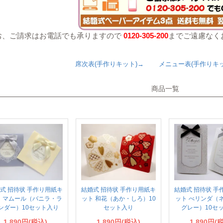
お、ご請求はお電話でも承りますので
0120-305-200
までご遠慮なく
席次表(手作りキット)→
メニュー表(手作りキッ
商品一覧
式 招待状 手作り用紙キ
結婚式 招待状 手作り用紙キ
結婚式 招待状 手
ト マムール（バニラ・ラ
ット 和花（あか・しろ）10
ット べリンダ（
ンダー）10セット入り
セット入り
グレー）10セ
1,890円(税込)
1,890円(税込)
1,890円(