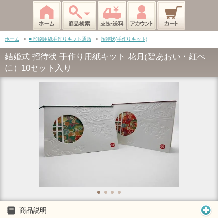
ホーム
>
■ 印刷用紙手作りキット通販
>
招待状(手作りキット)
結婚式 招待状 手作り用紙キット 花月(碧あおい・紅べ
に）10セット入り
商品説明