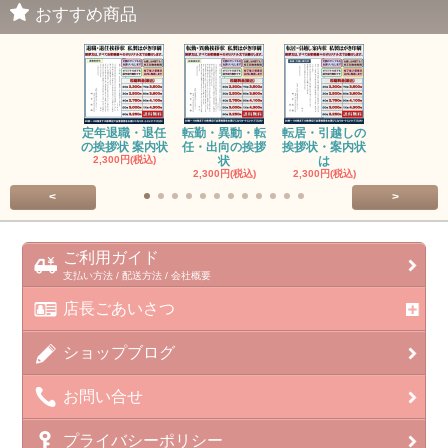
おすすめ商品
定年退職・退任
転勤・異動・転
転居・引越しの
会社名(商号
の挨拶状 案内状
任・出向の挨拶
挨拶状・案内状
更の挨拶状
2,300円(税込)
状
は
2,300円(税
2,300円(税込)
2,300円(税込)
<
>
ご利用ガイド
支払い方法 / 配送方法 / 会社概要
店長ごあいさつ
ショップブログ
お問い合せ
プライバシーポリシー